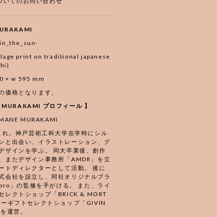
ついてのお問い合わせ
URAKAMI
_in_the_sun-
lage print on traditional japanese
hi)
670 × w 595 mm
の価格となります。
E MURAKAMI プロフィール 】
ANE MURAKAMI
生まれ。神戸芸術工科大学在学時にシル
ンと出会い、イラストレーション、グ
デザインを学ぶ。 同大卒業後、創作
、またデザイン事務所「AMDR」を立
ートディレクターとして活動。 後に
式会社を設立し、同社オリジナルブラ
abro」の監修を手がける。 また、ライ
レクトショップ「BRICK & MORT
ビーギフトセレクトショップ「GIVIN
E」を運営。