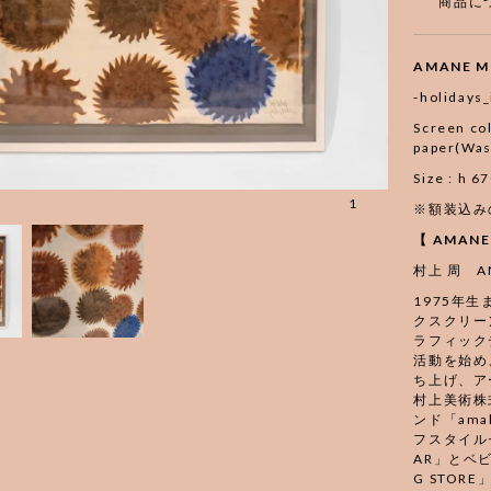
商品に
AMANE M
-holidays
Screen col
paper(Was
Size : h 
1
※額装込み
【 AMAN
村上 周 AM
1975年
クスクリー
ラフィック
活動を始め
ち上げ、ア
村上美術株
ンド「am
フスタイルセ
AR」とベ
G STOR