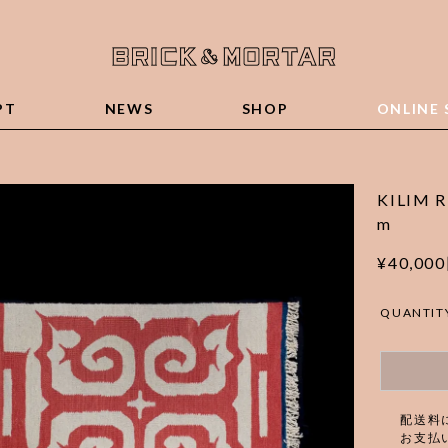
PT
NEWS
SHOP
ONLINE 
KILIM R
m
¥40,00
QUANTIT
配送料
お支払