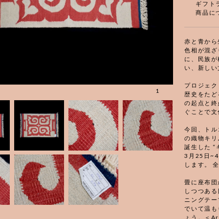
ギフト
商品に
赤と青から
色相が混ざ
に、民族が
い、新しい
プロジェク
1
歴史をたど
の起点と終
ぐことで文
今回、トル
の織物キリ
誕生した “キ
3月25日
します。 
畳に座布団
しつつある
ニングテー
でいて温も
ょう。＜Ar