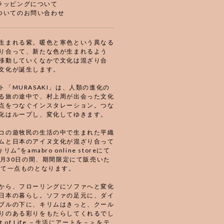
ラッピングについて
ついてのお問い合わせ
生まれる紫。暖色と寒色という異なる
り合って、新たな色が生まれるよう
移動していくなかで文化は混ざり合
文化が誕生します。
ト「MURASAKI」は、人類の進化の
る旅の途中で、村上周が出会った文化
点をつなぐインスタレーション。つな
化はループし、変化してゆきます。
コの遊牧民の生活の中で生まれた平織
ムと日本のアイヌ文化が混ざり合って
リム”をamabro online storeにて
~4月30日の間、期間限定にて販売いた
全て一点ものとなります。
から、フローリングにソファへと変化
日本の暮らし。ソファの足元に、ダイ
ブルの下に、キリムはきっと、クール
りのある彩りをもたらしてくれるでし
t of Life －生活にアートを－＞をテ